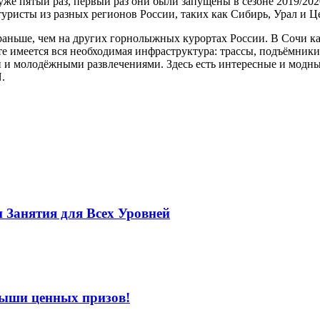
 пятый раз, первый раз они были запущены в сезоне 2019/2020
исты из разных регионов России, таких как Сибирь, Урал и Це
раньше, чем на других горнолыжных курортах России. В Сочи ка
те имеется вся необходимая инфраструктура: трассы, подъёмники
и и молодёжными развлечениями. Здесь есть интересные и модны
.
 Занятия для Всех Уровней
рыши ценных призов!