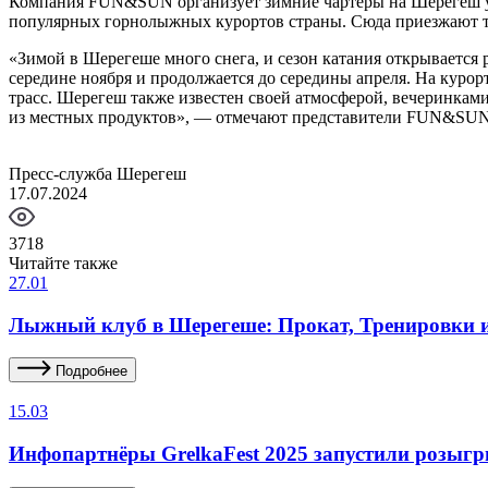
Компания FUN&SUN организует зимние чартеры на Шерегеш уже
популярных горнолыжных курортов страны. Сюда приезжают тур
«Зимой в Шерегеше много снега, и сезон катания открывается 
середине ноября и продолжается до середины апреля. На курор
трасс. Шерегеш также известен своей атмосферой, вечеринкам
из местных продуктов», — отмечают представители FUN&SUN
Пресс-служба Шерегеш
17.07.2024
3718
Читайте также
27.01
Лыжный клуб в Шерегеше: Прокат, Тренировки и
Подробнее
15.03
Инфопартнёры GrelkaFest 2025 запустили розыг