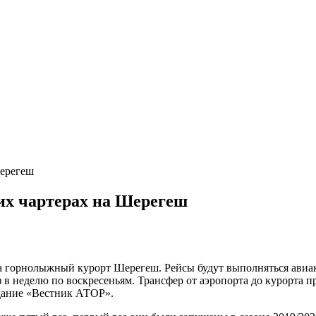
ерегеш
их чартерах на Шерегеш
горнолыжный курорт Шерегеш. Рейсы будут выполняться авиако
з в неделю по воскресеньям. Трансфер от аэропорта до курорта п
дание «Вестник АТОР».