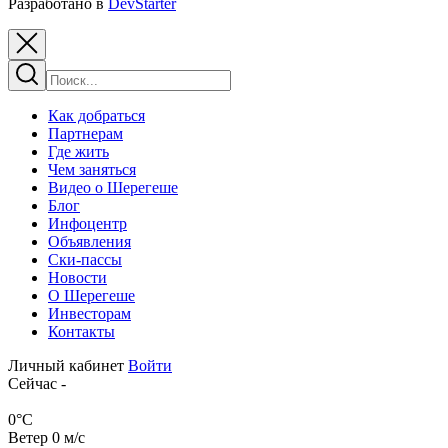
Разработано в
DevStarter
Как добраться
Партнерам
Где жить
Чем заняться
Видео о Шерегеше
Блог
Инфоцентр
Объявления
Ски-пассы
Новости
О Шерегеше
Инвесторам
Контакты
Личный кабинет
Войти
Сейчас
-
0
°C
Ветер
0
м/с