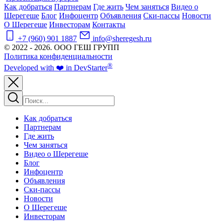
Как добраться
Партнерам
Где жить
Чем заняться
Видео о
Шерегеше
Блог
Инфоцентр
Объявления
Ски-пассы
Новости
О Шерегеше
Инвесторам
Контакты
+7 (960) 901 1887
info@sheregesh.ru
© 2022 - 2026. ООО ГЕШ ГРУПП
Политика конфиденциальности
®
Developed
with ❤️
in
Dev
Starter
Как добраться
Партнерам
Где жить
Чем заняться
Видео о Шерегеше
Блог
Инфоцентр
Объявления
Ски-пассы
Новости
О Шерегеше
Инвесторам