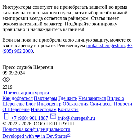
Инструкторы советуют не пренебрегать защитой во время
катания на горнолыжном спуске, хотя выбор необходимой
экипировки всегда остается за райдером. Статья имеет
рекомендательный характер. Подбирайте экипировку
правильно и наслаждайтесь катанием!
Если вы пока не приобрели свою личную защиту, можете ее
взять в аренду в прокате. Рекомендуем
prokat-sheregesh.ru
,
+7
(905) 962 2000
.
Пресс-служба Шерегеш
09.09.2024
2319
Презентация курорта
Как добраться
Партнерам
Где жить
Чем заняться
Видео о
Шерегеше
Блог
Инфоцентр
Объявления
Ски-пассы
Новости
О Шерегеше
Инвесторам
Контакты
+7 (960) 901 1887
info@sheregesh.ru
© 2022 - 2026. ООО ГЕШ ГРУПП
Политика конфиденциальности
®
Developed
with ❤️
in
Dev
Starter